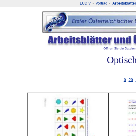
LUD V
·
Vortrag
·
Arbeitsblätte
Öffnen Sie die Dateien 
Optisc
0
20