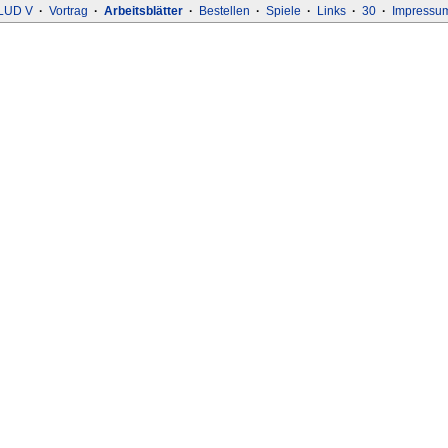
LUD V
·
Vortrag
·
Arbeitsblätter
·
Bestellen
·
Spiele
·
Links
·
30
·
Impressu